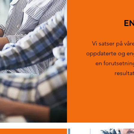
E
Vi satser på vår
oppdaterte og eng
en forutsetnin
resulta