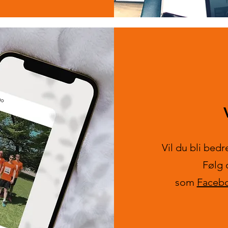
Vil du bli bed
Følg 
som
Faceb