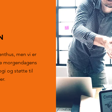
N
lenthus, men vi er
øte morgendagens
gi og støtte til
er.