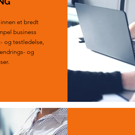
NG
innen et bredt
mpel business
t- og testledelse,
 endrings- og
ser.