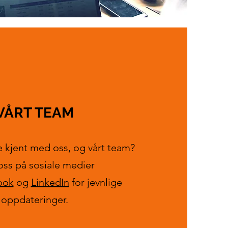
VÅRT TEAM
re kjent med oss, og vårt team?
oss på sosiale medier
ook
og
LinkedIn
for jevnlige
oppdateringer.