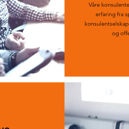
Våre konsulente
erfaring fra s
konsulentselskape
og off