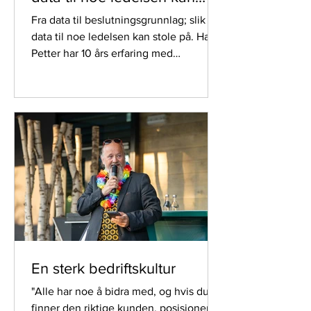
stole på.
Fra data til beslutningsgrunnlag; slik blir
data til noe ledelsen kan stole på. Hans
Petter har 10 års erfaring med
Databricks og han forteller: Når data
kommer fra mange kilder, er det
overraskende lett å ende opp med
rapporter som ser riktige ut, men som
ikke tåler å bli brukt.
En sterk bedriftskultur
"Alle har noe å bidra med, og hvis du
finner den riktige kunden, posisjonen