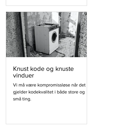
teknologi, har trusselbildet rundt
datasikkerhet blitt stadig mer sofistikert
og mangfoldig. En av de mest
fremtredende truslene er
cyberkriminalitet, som omfatter alt fra
datainnbrudd og datatyveri til
løsepengevirus, angrep og økonomisk
svindel. Disse angrepene kan ha
ødeleggende konsekvense
Knust kode og knuste
vinduer
Vi må være kompromissløse når det
gjelder kodekvalitet i både store og
små ting.