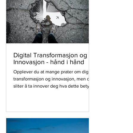
arbeidsmarkedet er det naturlig å stille
spørsmål om dette er rette tiden for å
bytte jobb, eller om man skal sitte stille
i båten til uværet har lagt seg. I denne
artikkelen kommer våre tanke
Digital Transformasjon og
Innovasjon - hånd i hånd
Opplever du at mange prater om digital
transformasjon og innovasjon, men du
sliter å ta innover deg hva dette betyr
for deg? Eller...