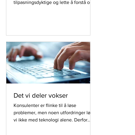
tilpasningsdyktige og lette å forstå og
vedlikeholde over tid. For å oppnå
dette trengs det mer enn bare ad hoc-
koding. Det trengs en helhetlig
tilnærming. Vi velger en som også gir
kunden forretningsverdi og økt
konkurransekraft.
Det vi deler vokser
Konsulenter er flinke til å løse
problemer, men noen utfordringer løser
vi ikke med teknologi alene. Derfor
deler vi en del av...