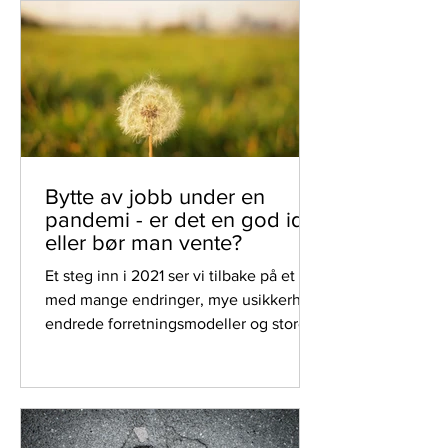
Bytte av jobb under en
pandemi - er det en god idé
eller bør man vente?
Et steg inn i 2021 ser vi tilbake på et år
med mange endringer, mye usikkerhet,
endrede forretningsmodeller og store
skifter i økonomiske drivere i Norge og
verden ellers. Det har vært et år med
markante endringer for en rekke
bransjer, både negative og positive.
Med store svingninger i