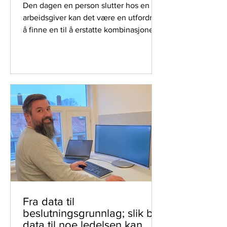
Den dagen en person slutter hos en
arbeidsgiver kan det være en utfordring
å finne en til å erstatte kombinasjonen
av alle unike egenskaper, ferdigheter
og erfaringer. Å se etter en erstatter blir
av og til som å lete etter en enhjørning.
Hva er viktigst å se etter i en tid med
høy endringstakt?
Fra data til
beslutningsgrunnlag; slik blir
data til noe ledelsen kan